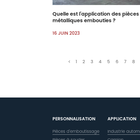
Quelle est l'application des pièces
métalliques embouties ?
16 JUIN 2023
1
2
3
4
5
6
7
8
PERSONNALISATION
APPLICATION
Pièces d'emboutissage
Industrie autom
Pièces à souder
Camion