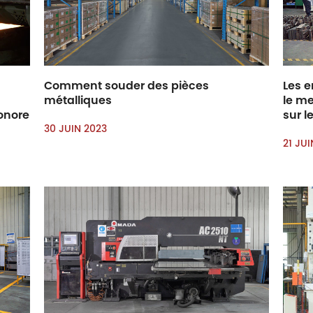
Comment souder des pièces
Les 
métalliques
le me
sonore
sur l
30 JUIN 2023
21 JU