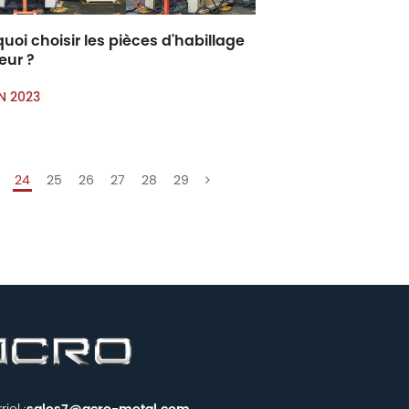
uoi choisir les pièces d'habillage
ieur ?
IN 2023
24
25
26
27
28
29
iel :
sales7@acro-metal.com