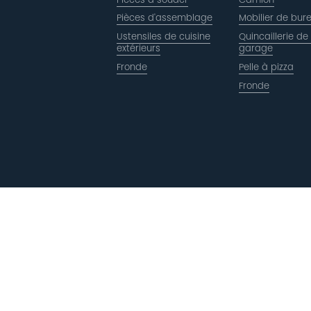
Pièces d'assemblage
Mobilier de bur
Ustensiles de cuisine
Quincaillerie de
extérieurs
garage
Fronde
Pelle à pizza
Fronde
Copyright © ACRO Metal Products Ltd. Tous droit