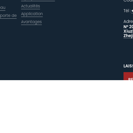
Actualités
eau
Tél :
Application
 porte de
Adre
Avantages
N° 2
Xiuz
Zhej
LAI
R
s réservés.