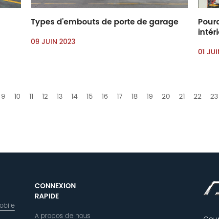
Types d'embouts de porte de garage
Pourq
intér
09 JUIN 2023
01 JU
9
10
11
12
13
14
15
16
17
18
19
20
21
22
23
CONNEXION
RAPIDE
obile
A propos de nous
Courr