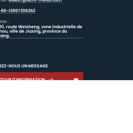
+86-13967306352
sse :
00, route Weisheng, zone industrielle de
hou, ville de Jiaxing, province du
iang.
SSEZ-NOUS UN MESSAGE
ETOUR D'INFORMATION


