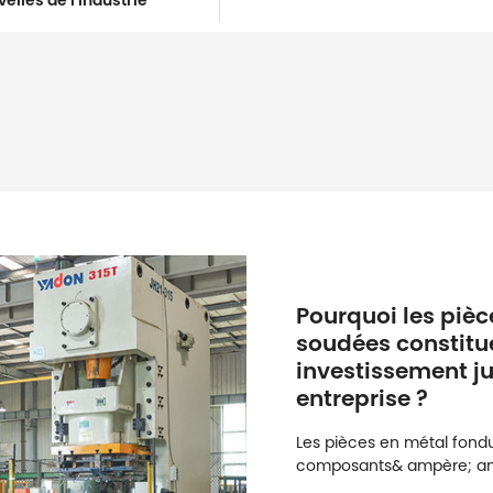
elles de l'industrie
Pourquoi les piè
soudées constitu
investissement ju
entreprise ?
Les pièces en métal fond
composants& ampère; amp
systèmes fiables et effica