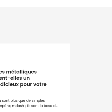
ces métalliques
ent-elles un
dicieux pour votre
u sont plus que de simples
ère; mdash ; Ils sont la base de
ces dans diverses industries. De la