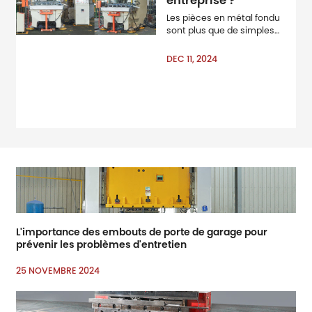
entreprise ?
Les pièces en métal fondu
sont plus que de simples
composants& ampère;
ampère; mdash ; Ils sont la
DEC 11, 2024
base de systèmes fiables
et efficaces dans diverses
industries. De la
construction automobile à
l’équipement industriel,
ces pièces
L'importance des embouts de porte de garage pour
prévenir les problèmes d'entretien
25 NOVEMBRE 2024