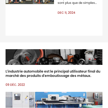
sont plus que de simples
composants& ampère;
ampère; mdash ; Ils sont la
DEC 11, 2024
base de systèmes fiables
et efficaces dans diverses
industries. De la
construction automobile à
l’équipement industriel,
ces pièces
L'industrie automobile est le principal utilisateur final du
marché des produits d'emboutissage des métaux.
09 DÉC. 2022