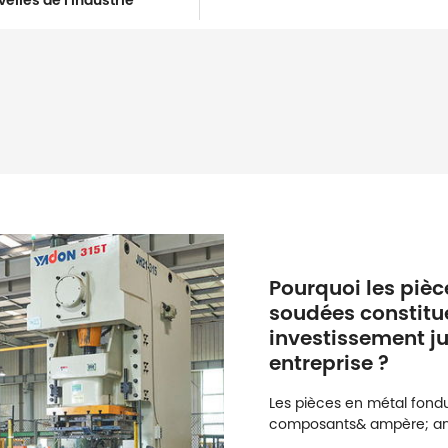
elles de l'industrie
Pourquoi les piè
soudées constitu
investissement ju
entreprise ?
Les pièces en métal fond
composants& ampère; amp
systèmes fiables et effica