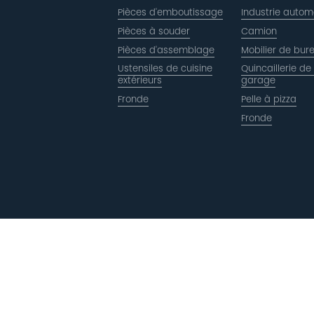
Pièces d'emboutissage
Industrie autom
Pièces à souder
Camion
Pièces d'assemblage
Mobilier de bur
Ustensiles de cuisine
Quincaillerie de
extérieurs
garage
Fronde
Pelle à pizza
Fronde