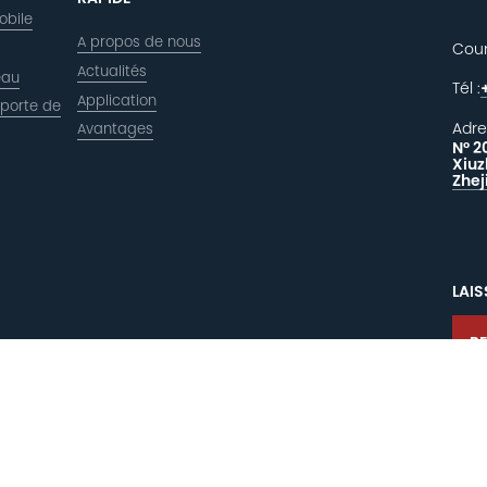
obile
A propos de nous
Courr
Actualités
eau
Tél :
Application
 porte de
Adre
Avantages
N° 2
Xiuz
Zhej
LAI
R