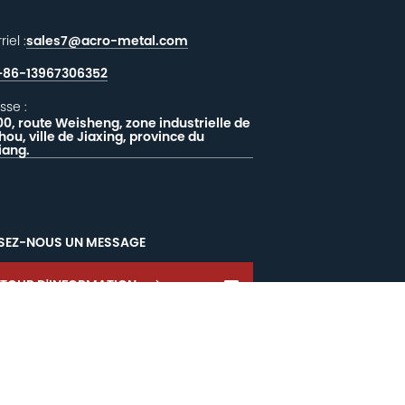
iel :
sales7@acro-metal.com
+86-13967306352
sse :
00, route Weisheng, zone industrielle de
hou, ville de Jiaxing, province du
iang.
SSEZ-NOUS UN MESSAGE
ETOUR D'INFORMATION
