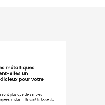
ces métalliques
ent-elles un
dicieux pour votre
u sont plus que de simples
ère; mdash ; Ils sont la base de
ces dans diverses industries. De la