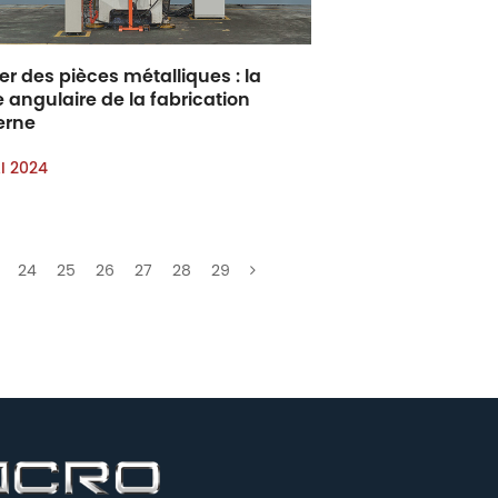
r des pièces métalliques : la
e angulaire de la fabrication
erne
I 2024
24
25
26
27
28
29