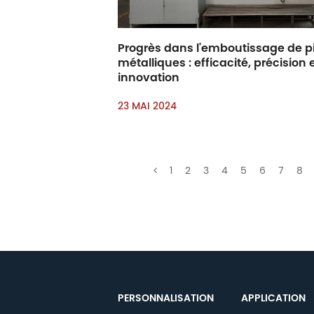
Progrès dans l'emboutissage de p
métalliques : efficacité, précision 
innovation
23 MAI 2024
1
2
3
4
5
6
7
8
PERSONNALISATION
APPLICATION