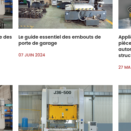
e des
Le guide essentiel des embouts de
Appl
porte de garage
pièce
autom
07 JUIN 2024
struc
27 MA