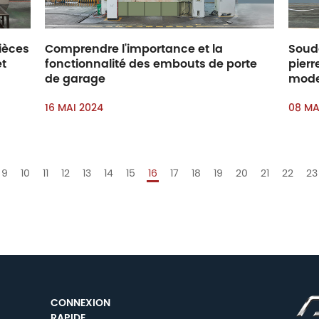
ièces
Comprendre l'importance et la
Soude
et
fonctionnalité des embouts de porte
pierr
de garage
mod
16 MAI 2024
08 MA
9
10
11
12
13
14
15
16
17
18
19
20
21
22
23
CONNEXION
RAPIDE