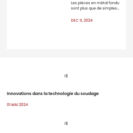
Les pièces en métal fondu
sont plus que de simples
composants& ampère;
ampère; mdash ; Ils sont la
DEC 11, 2024
base de systèmes fiables
et efficaces dans diverses
industries. De la
construction automobile à
l’équipement industriel,
ces pièces
Innovations dans la technologie du soudage
01 MAI 2024