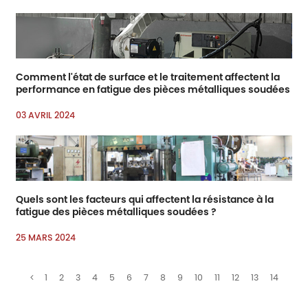
Comment l'état de surface et le traitement affectent la
performance en fatigue des pièces métalliques soudées
03 AVRIL 2024
Quels sont les facteurs qui affectent la résistance à la
fatigue des pièces métalliques soudées ?
25 MARS 2024
1
2
3
4
5
6
7
8
9
10
11
12
13
14
15
16
17
18
19
20
21
22
23
24
25
26
27
28
29