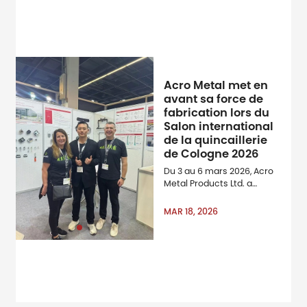
Acro Metal met en
avant sa force de
fabrication lors du
Salon international
de la quincaillerie
de Cologne 2026
Du 3 au 6 mars 2026, Acro
Metal Products Ltd. a
participé en tant
qu’exposant à la Foire
MAR 18, 2026
internationale du matériel
de Cologne, l’une des
mondiales & amp ; amp ;
amp ; amp ; amp ; amp ;
amp ; amp ; amp ; amp ;
amp ; amp ; rsquo ; s
principaux salons
professionnels pour la