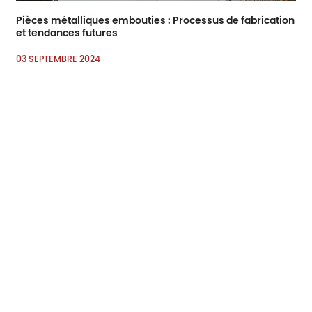
Pièces métalliques embouties : Processus de fabrication
et tendances futures
03 SEPTEMBRE 2024
Explorez le monde des pièces de contrebassage
métallique : une combinaison d’innovation
13 AOÛT 2024
Choisir le bon procédé de soudage
07 AOÛT 2024