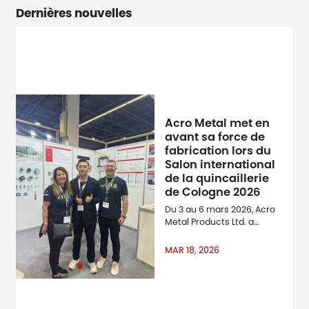
Dernières nouvelles
Acro Metal met en
avant sa force de
fabrication lors du
Salon international
de la quincaillerie
de Cologne 2026
Du 3 au 6 mars 2026, Acro
Metal Products Ltd. a
participé en tant
qu’exposant à la Foire
MAR 18, 2026
internationale du matériel
de Cologne, l’une des
mondiales & amp ; amp ;
amp ; amp ; amp ; amp ;
amp ; amp ; amp ; amp ;