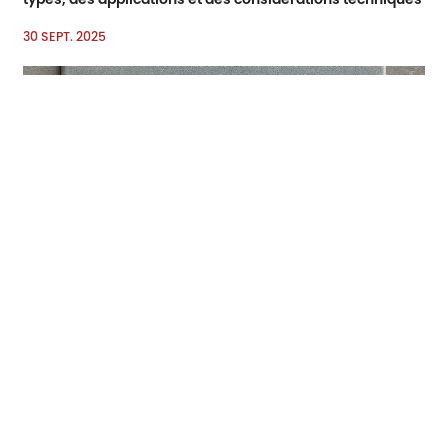
30 SEPT. 2025
Emboutissage de pièces métalliques : un guide complet
des techniques, des matériaux et des applications
26 SEPT. 2025
L’emboutissage des métaux est-il cher ?
19 SEPT. 2025
1
2
3
4
5
6
7
8
9
10
11
12
13
14