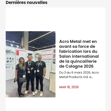
Dernières nouvelles
Acro Metal met en
avant sa force de
fabrication lors du
Salon international
de la quincaillerie
de Cologne 2026
Du 3 au 6 mars 2026, Acro
Metal Products Ltd. a
participé en tant
qu’exposant à la Foire
MAR 18, 2026
internationale du matériel
de Cologne, l’une des
mondiales & amp ; amp ;
amp ; amp ; amp ; amp ;
amp ; amp ; amp ; amp ;