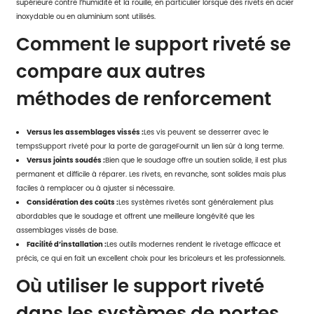
supérieure contre l’humidité et la rouille, en particulier lorsque des rivets en acier
inoxydable ou en aluminium sont utilisés.
Comment le support riveté se
compare aux autres
méthodes de renforcement
Versus les assemblages vissés :
Les vis peuvent se desserrer avec le
temps
Support riveté pour la porte de garage
Fournit un lien sûr à long terme.
Versus joints soudés :
Bien que le soudage offre un soutien solide, il est plus
permanent et difficile à réparer. Les rivets, en revanche, sont solides mais plus
faciles à remplacer ou à ajuster si nécessaire.
Considération des coûts :
Les systèmes rivetés sont généralement plus
abordables que le soudage et offrent une meilleure longévité que les
assemblages vissés de base.
Facilité d’installation :
Les outils modernes rendent le rivetage efficace et
précis, ce qui en fait un excellent choix pour les bricoleurs et les professionnels.
Où utiliser le support riveté
dans les systèmes de portes