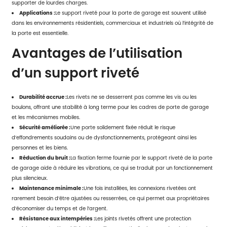
supporter de lourdes charges.
Applications :
Le support riveté pour la porte de garage est souvent utilisé
dans les environnements résidentiels, commerciaux et industriels où l’intégrité de
la porte est essentielle.
Avantages de l’utilisation
d’un support riveté
Durabilité accrue :
Les rivets ne se desserrent pas comme les vis ou les
boulons, offrant une stabilité à long terme pour les cadres de porte de garage
et les mécanismes mobiles.
Sécurité améliorée :
Une porte solidement fixée réduit le risque
d’effondrements soudains ou de dysfonctionnements, protégeant ainsi les
personnes et les biens.
Réduction du bruit :
La fixation ferme fournie par le support riveté de la porte
de garage aide à réduire les vibrations, ce qui se traduit par un fonctionnement
plus silencieux.
Maintenance minimale :
Une fois installées, les connexions rivetées ont
rarement besoin d’être ajustées ou resserrées, ce qui permet aux propriétaires
d’économiser du temps et de l’argent.
Résistance aux intempéries :
Les joints rivetés offrent une protection