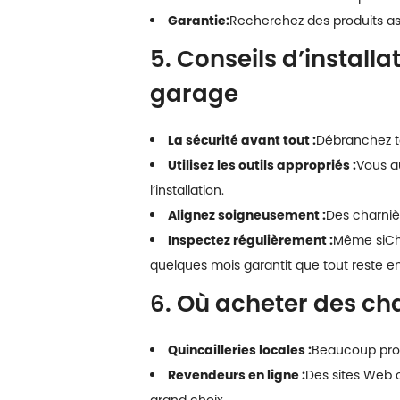
Garantie:
Recherchez des produits ass
5. Conseils d’installa
garage
La sécurité avant tout :
Débranchez to
Utilisez les outils appropriés :
Vous a
l’installation.
Alignez soigneusement :
Des charnièr
Inspectez régulièrement :
Même si
Ch
quelques mois garantit que tout reste en 
6. Où acheter des cha
Quincailleries locales :
Beaucoup propo
Revendeurs en ligne :
Des sites Web 
grand choix.