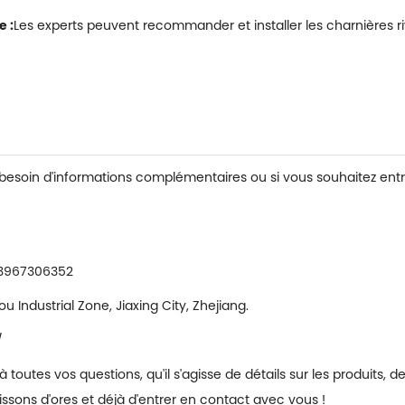
e :
Les experts peuvent recommander et installer les charnières r
z besoin d'informations complémentaires ou si vous souhaitez ent
3967306352
 Industrial Zone, Jiaxing City, Zhejiang.
/
outes vos questions, qu'il s'agisse de détails sur les produits, 
issons d'ores et déjà d'entrer en contact avec vous !