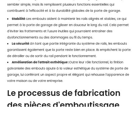
sembler simple, mais ils remplissent plusieurs fonctions essentielles qui
contribuent à l'efficacité et à la durabilité globales de la porte de garage.
Stabilité :
Les embouts aident à maintenir les rails alignés et stables, ce qui
permet à la porte de garage de glisser en douceur le long du rail. Cela permet
d'éviter les frottements et l'usure inutiles qui pourraient entraîner des
dysfonctionnements ou des dommages au fil du temps.
La sécurité :
En tant que partie intégrante du système de rails, les embouts
garantissent également que la porte reste bien en place. Ils empêchent la porte
de dérailler ou de sortir du rail pendant le fonctionnement.
Amélioration de l'attrait esthétique :
Outre leur rôle fonctionnel, la finition
galvanisée des embouts ajoute à la valeur esthétique du système de porte de
garage, lui conférant un aspect propre et élégant qui rehausse l'apparence de
votre maison ou de votre entreprise.
Le processus de fabrication
des pièces d'emboutissage
galvanisées
La production de pièces galvanisées pour l'emboutissage de portes de garage
comporte plusieurs étapes qui garantissent un produit final de la plus haute