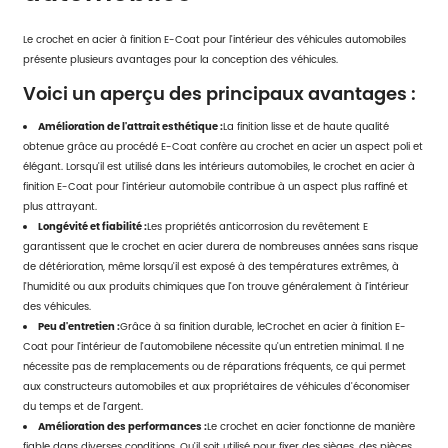
Le crochet en acier à finition E-Coat pour l'intérieur des véhicules automobiles
présente plusieurs avantages pour la conception des véhicules.
Voici un aperçu des principaux avantages :
Amélioration de l'attrait esthétique :
La finition lisse et de haute qualité
obtenue grâce au procédé E-Coat confère au crochet en acier un aspect poli et
élégant. Lorsqu'il est utilisé dans les intérieurs automobiles, le crochet en acier à
finition E-Coat pour l'intérieur automobile contribue à un aspect plus raffiné et
plus attrayant.
Longévité et fiabilité :
Les propriétés anticorrosion du revêtement E
garantissent que le crochet en acier durera de nombreuses années sans risque
de détérioration, même lorsqu'il est exposé à des températures extrêmes, à
l'humidité ou aux produits chimiques que l'on trouve généralement à l'intérieur
des véhicules.
Peu d'entretien :
Grâce à sa finition durable, le
Crochet en acier à finition E-
Coat pour l'intérieur de l'automobile
ne nécessite qu'un entretien minimal. Il ne
nécessite pas de remplacements ou de réparations fréquents, ce qui permet
aux constructeurs automobiles et aux propriétaires de véhicules d'économiser
du temps et de l'argent.
Amélioration des performances :
Le crochet en acier fonctionne de manière
fiable dans diverses conditions. Qu'il soit utilisé pour fixer des sièges, des pièces