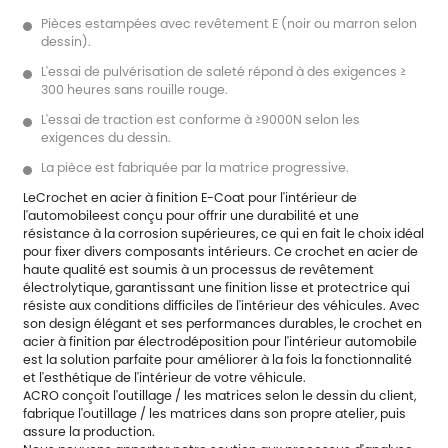
Pièces estampées avec revêtement E (noir ou marron selon
dessin).
L'essai de pulvérisation de saleté répond à des exigences ≥
300 heures sans rouille rouge.
L'essai de traction est conforme à ≥9000N selon les
exigences du dessin.
La pièce est fabriquée par la matrice progressive.
Le
Crochet en acier à finition E-Coat pour l'intérieur de
l'automobile
est conçu pour offrir une durabilité et une
résistance à la corrosion supérieures, ce qui en fait le choix idéal
pour fixer divers composants intérieurs. Ce crochet en acier de
haute qualité est soumis à un processus de revêtement
électrolytique, garantissant une finition lisse et protectrice qui
résiste aux conditions difficiles de l'intérieur des véhicules. Avec
son design élégant et ses performances durables, le crochet en
acier à finition par électrodéposition pour l'intérieur automobile
est la solution parfaite pour améliorer à la fois la fonctionnalité
et l'esthétique de l'intérieur de votre véhicule.
ACRO conçoit l'outillage / les matrices selon le dessin du client,
fabrique l'outillage / les matrices dans son propre atelier, puis
assure la production.