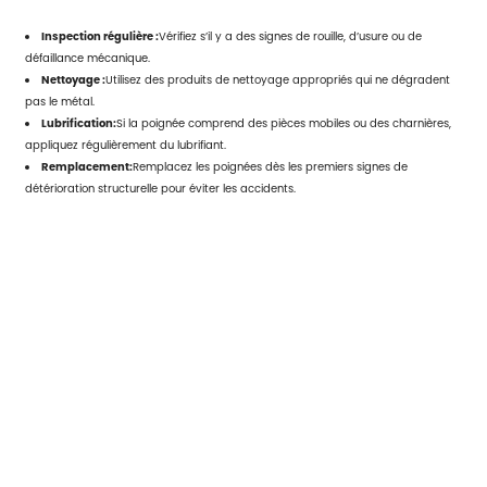
Inspection régulière :
Vérifiez s’il y a des signes de rouille, d’usure ou de
défaillance mécanique.
Nettoyage :
Utilisez des produits de nettoyage appropriés qui ne dégradent
pas le métal.
Lubrification:
Si la poignée comprend des pièces mobiles ou des charnières,
appliquez régulièrement du lubrifiant.
Remplacement:
Remplacez les poignées dès les premiers signes de
détérioration structurelle pour éviter les accidents.
Un bon entretien garantit
Poignées de coulée pour camions
restent sûrs et
efficaces tout au long de leur cycle de vie.
7. Tendances et innovations
dans la coulée de poignées
pour camion
Modèles légers :
Les fabricants développent des alliages plus légers pour
améliorer l’efficacité énergétique.
Intégration intelligente :
Certaines poignées sont maintenant équipées de