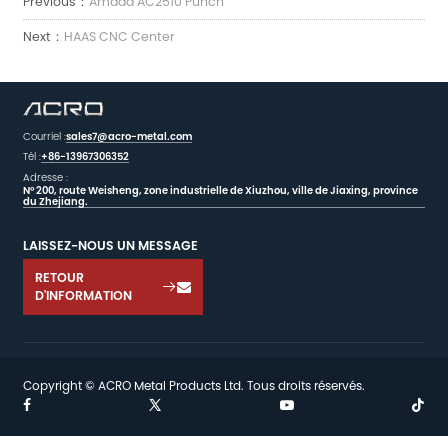
Previous：
Amada AC2510 Punch
Next：
HAAS CNC Center
Courriel :
sales7@acro-metal.com
Tél :
+86-13967306352
Adresse :
N° 200, route Weisheng, zone industrielle de Xiuzhou, ville de Jiaxing, province
du Zhejiang.
LAISSEZ-NOUS UN MESSAGE
RETOUR

D'INFORMATION
Copyright © ACRO Metal Products Ltd. Tous droits réservés.

