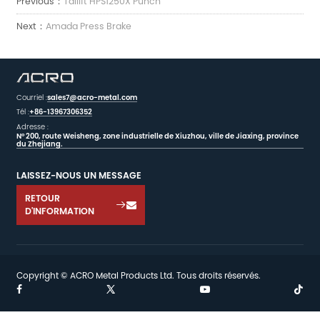
Previous：
Tailift HPS1250X Punch
Next：
Amada Press Brake
Courriel :
sales7@acro-metal.com
Tél :
+86-13967306352
Adresse :
N° 200, route Weisheng, zone industrielle de Xiuzhou, ville de Jiaxing, province
du Zhejiang.
LAISSEZ-NOUS UN MESSAGE
RETOUR

D'INFORMATION
Copyright © ACRO Metal Products Ltd. Tous droits réservés.

