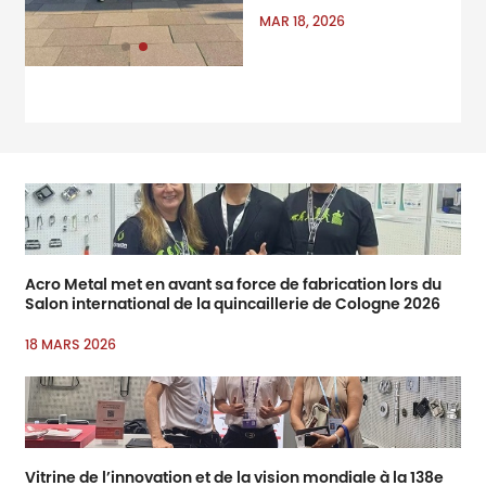
qu’exposant à la Foire
MAR 18, 2026
internationale du matériel
de Cologne, l’une des
mondiales & amp ; amp ;
amp ; amp ; amp ; amp ;
amp ; amp ; amp ; amp ;
amp ; amp ; rsquo ; s
principaux salons
professionnels pour la
quincaillerie et
l’amélioration domestique
Acro Metal met en avant sa force de fabrication lors du
Salon international de la quincaillerie de Cologne 2026
18 MARS 2026
Vitrine de l’innovation et de la vision mondiale à la 138e